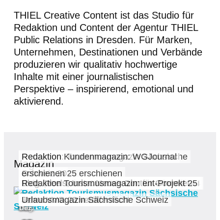
THIEL Creative Content ist das Studio für
Redaktion und Content der Agentur THIEL
Public Relations in Dresden. Für Marken,
Unternehmen, Destinationen und Verbände
produzieren wir qualitativ hochwertige
Inhalte mit einer journalistischen
Perspektive – inspirierend, emotional und
aktivierend.
Redaktion: Tourismusmagazin Sächsische
Redaktion Kundenmagazin: WGJournal
Magazin
Schweiz 2025 erschienen
erschienen
Tourismusmagazin Sächsische Schweiz 2024
Redaktion Tourismusmagazin: Seerundschau
Eiskalte Content-Produktion: Winterwandern
Redaktion Hotelmagazin: Bülow Kurier
Videoproduktion: Menü-Trailer für Gourmet-
Blog, Reels, Insta: Neues Content-Projekt 25
Redaktion Tourismusmagazin:
02
18
01
veröffentlicht
2023 veröffentlicht
Sächsische Schweiz
Sommer 2023 veröffentlicht
Restaurant
Jahre VVO
Urlaubsmagazin Sächsische Schweiz
Jan.
Aug.
Dez.