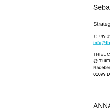
Sebas
Strateg
T: +49 
info@th
THIEL C
@ THIEL 
Radeberg
01099 D
ANNA